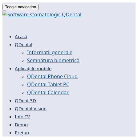
Toggle navigation
Acasă
QDental
Informatii generale
Semnătura biometrică
Aplicațiile mobile
QDental Phone Cloud
QDental Tablet PC
QDental Calendar
QDent 3D
QDental Vision
Info TV
Demo
Prețuri